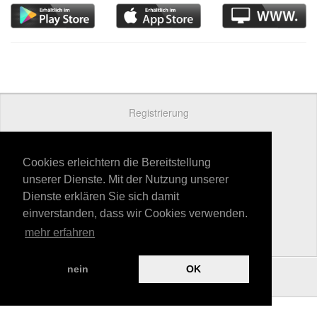
Registrierung
Preise
Kontakt
Cookies erleichtern die Bereitstellung
unserer Dienste. Mit der Nutzung unserer
Datenschutz
Dienste erklären Sie sich damit
AGB
einverstanden, dass wir Cookies verwenden.
mehr erfahren
Impressum
nein
OK
powered by
Hellwach Medien