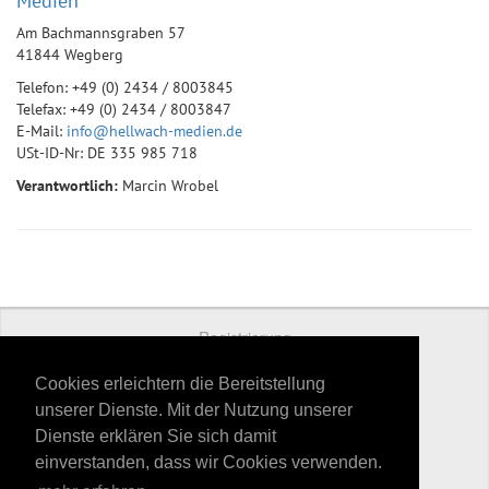
Medien
Am Bachmannsgraben 57
41844 Wegberg
Telefon: +49 (0) 2434 / 8003845
Telefax: +49 (0) 2434 / 8003847
E-Mail:
info@hellwach-medien.de
USt-ID-Nr: DE 335 985 718
Verantwortlich:
Marcin Wrobel
Registrierung
Preise
Cookies erleichtern die Bereitstellung
unserer Dienste. Mit der Nutzung unserer
Kontakt
Dienste erklären Sie sich damit
Datenschutz
einverstanden, dass wir Cookies verwenden.