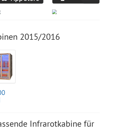
binen 2015/2016
00
i
assende Infrarotkabine für