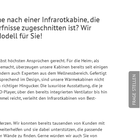
he nach einer Infrarotkabine, die
fnisse zugeschnitten ist? Wir
odell für Sie!
bst höchsten Ansprüchen gerecht. Für die Heim-, als
gemacht, überzeugen unsere Kabinen bereits seit einigen
ndern auch Experten aus dem Wellnessbereich. Gefertigt
FRAGE STELLEN
sprechend im Design, sind unsere Wärmekabinen nicht
richtiger Hingucker. Die luxuriöse Ausstattung, die je
layer, über den bereits integrierten Ventilator bis hin
el reicht, verleiht den Infrarotkabinen von Best-
Herzen. Wir konnten bereits tausenden von Kunden mit
terhelfen und sie dabei unterstützen, die passende
ier Wände zu finden. Gerne würden wir auch Sie von